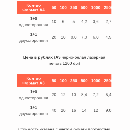
Кол-во
50
100
250
500
1000
2500
5000
Формат А4
Кол-во
50
100
250
500
1000
2500
5000
1+0
Формат А4
10
6
5
4,2
3,6
2,7
2,3
односторонняя
1+1
20
10
8,0
7,0
6,0
4,5
3,9
двухсторонняя
Цена в рублях
(
А3
черно-белая лазерная
печать 1200 dpi)
Кол-во
50
100
250
500
1000
2500
5000
Формат А3
Кол-во
50
100
250
500
1000
2500
5000
1+0
Формат А3
20
12
10
8,4
7,2
5,4
4,6
односторонняя
1+1
40
20
16
14
12
9,0
7.8
двухсторонняя
Стоимость указана с учетом бумаги плотностью