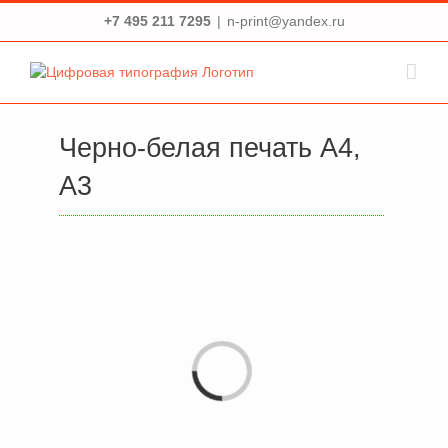
Skip
+7 495 211 7295
|
n-print@yandex.ru
to
content
Черно-белая печать А4,
А3
обновлен
Не