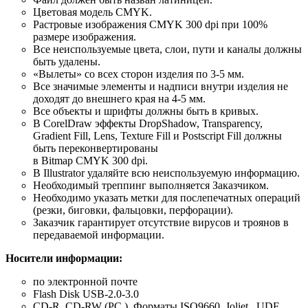
Цветовая модель CMYK.
Растровые изображения CMYK 300 dpi при 100%
размере изображения.
Все неиспользуемые цвета, слои, пути и каналы должны
быть удалены.
«Вылеты» со всех сторон изделия по 3-5 мм.
Все значимые элементы и надписи внутри изделия не
доходят до внешнего края на 4-5 мм.
Все объекты и шрифты должны быть в кривых.
В CorelDraw эффекты DropShadow, Transparency,
Gradient Fill, Lens, Texture Fill и Postscript Fill должны
быть переконвертированы
в Bitmap CMYK 300 dpi.
В Illustrator удаляйте всю неиспользуемую информацию.
Необходимый треппинг выполняется Заказчиком.
Необходимо указать метки для послепечатных операций
(резки, биговки, фальцовки, перфорации).
Заказчик гарантирует отсутствие вирусов и троянов в
передаваемой информации.
Носители информации:
по электронной почте
Flash Disk USB-2.0-3.0
CD-R, CD-RW (PC ). Форматы ISO9660, Joliet , UDF,